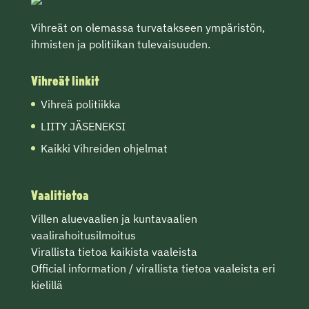
Vihreät on olemassa turvatakseen ympäristön,
ihmisten ja politiikan tulevaisuuden.
Vihreät linkit
Vihreä politiikka
LIITY JÄSENEKSI
Kaikki Vihreiden ohjelmat
Vaalitietoa
Villen
aluevaalien
ja
kuntavaalien
vaalirahoitusilmoitus
Virallista tietoa
kaikista vaaleista
Official information / virallista tietoa vaaleista eri
kielillä