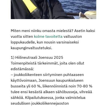
Miten meni niinku omasta mielestä? Asetin kaksi
vuotta sitten
kolme tavoitetta
valtuuston
loppukaudelle, kun nousin varsinaiseksi
kaupunginvaltuutetuksi.
1) Hiilineutraali Joensuu 2025
Toimenpiteistä tärkeimmät, joita olen ollut
edistämässä:
– joukkoliikenteen siirtyminen puhtaaseen
käyttövoimaan, Joensuun kaupunkialueen
busseita yli 60 %, liikennöinnistä noin 70-80 %
tulee ensi kesästä alkaen sähöbusseja, vihreää
sähköä. Kilpailutuksessa, jonka valmistelua
seudullisen joukkoliikennejaoston