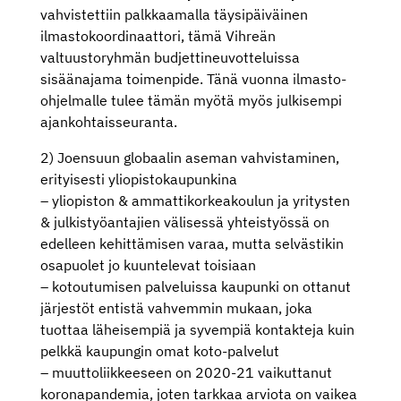
vahvistettiin palkkaamalla täysipäiväinen
ilmastokoordinaattori, tämä Vihreän
valtuustoryhmän budjettineuvotteluissa
sisäänajama toimenpide. Tänä vuonna ilmasto-
ohjelmalle tulee tämän myötä myös julkisempi
ajankohtaisseuranta.
2) Joensuun globaalin aseman vahvistaminen,
erityisesti yliopistokaupunkina
– yliopiston & ammattikorkeakoulun ja yritysten
& julkistyöantajien välisessä yhteistyössä on
edelleen kehittämisen varaa, mutta selvästikin
osapuolet jo kuuntelevat toisiaan
– kotoutumisen palveluissa kaupunki on ottanut
järjestöt entistä vahvemmin mukaan, joka
tuottaa läheisempiä ja syvempiä kontakteja kuin
pelkkä kaupungin omat koto-palvelut
– muuttoliikkeeseen on 2020-21 vaikuttanut
koronapandemia, joten tarkkaa arviota on vaikea