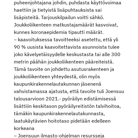
puheenjohtajana johdin, puhdasta käyttövoimaa
haettiin ja tietyistä lisäpuhtauksista sai
lisäpisteitä. Tarjouskilpailun voitti sähkö.
Joukkoliikenteen matkustajamäärät kasvoivat,
kunnes koronaepidemia tipautti määrät.
– kaavoituksessa tavoitteeksi asetettu, että yli
90 % uusista kaavoitettavista asunnoista tulee
joko kävelyetäisyydelle keskustasta tai alle 300
metrin päähän joukkoliikenteen pääreiteistä.
Tämä tavoite on johdettu asutusrakenteen ja
joukkoliikenteen yhteydestä, olin myös
kaupunkirakennelautakunnan jäsenenä
vahvistamassa ajatusta, että tavoite tuli Joensuu
talousarvioon 2021.- pyöräilyn edistämisessä
lisättiiin keskitason pyöräilyreitistön talvihoitoa,
tämäkin kaupunkirakennelautakunnasta,
laatukäytävien hoitotaso pidetään edelleen
korkeana
– Joensuun ilmasto-ohjelman resursseja