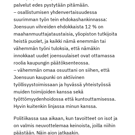
palvelut edes pystytään pitämään.
– osallistumisen yhdenvertaisuudessa
suurimman työn tein ehdokashankinnassa:
Joensuun vihreiden ehdokkaista 12 % on
maahanmuuttajataustaisia, yliopiston tutkijoita
heistä puolet, ja kaikki nämä enemmän tai
vähemmän työni tuloksia, että nämäkin
innokkaat uudet joensuulaiset ovat ottamassa
roolia kaupungin päätöksenteossa.
– vähemmän omaa osuuttani on siihen, että
Joensuun kaupunki on aktiivinen
työllisyystoimissaan ja hyvässä yhteistyössä
muiden toimijoiden kanssa sekä
työttömyydenhoidossa että kuntouttamisessa.
Hyvin kuitenkin linjassa minun kanssa.
Politiikassa saa aikaan, kun tavoitteet on isot ja
on valmis neuvottelemaa keinoista, joilla niihin
päästään. Näin aion jatkaakin.