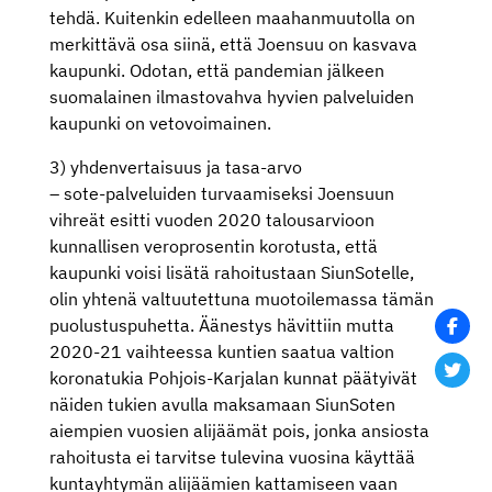
tehdä. Kuitenkin edelleen maahanmuutolla on
merkittävä osa siinä, että Joensuu on kasvava
kaupunki. Odotan, että pandemian jälkeen
suomalainen ilmastovahva hyvien palveluiden
kaupunki on vetovoimainen.
3) yhdenvertaisuus ja tasa-arvo
– sote-palveluiden turvaamiseksi Joensuun
vihreät esitti vuoden 2020 talousarvioon
kunnallisen veroprosentin korotusta, että
kaupunki voisi lisätä rahoitustaan SiunSotelle,
olin yhtenä valtuutettuna muotoilemassa tämän
puolustuspuhetta. Äänestys hävittiin mutta
2020-21 vaihteessa kuntien saatua valtion
koronatukia Pohjois-Karjalan kunnat päätyivät
näiden tukien avulla maksamaan SiunSoten
aiempien vuosien alijäämät pois, jonka ansiosta
rahoitusta ei tarvitse tulevina vuosina käyttää
kuntayhtymän alijäämien kattamiseen vaan