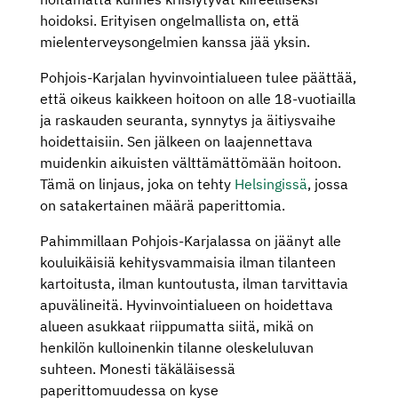
hoidoksi. Erityisen ongelmallista on, että
mielenterveysongelmien kanssa jää yksin.
Pohjois-Karjalan hyvinvointialueen tulee päättää,
että oikeus kaikkeen hoitoon on alle 18-vuotiailla
ja raskauden seuranta, synnytys ja äitiysvaihe
hoidettaisiin. Sen jälkeen on laajennettava
muidenkin aikuisten välttämättömään hoitoon.
Tämä on linjaus, joka on tehty
Helsingissä
, jossa
on satakertainen määrä paperittomia.
Pahimmillaan Pohjois-Karjalassa on jäänyt alle
kouluikäisiä kehitysvammaisia ilman tilanteen
kartoitusta, ilman kuntoutusta, ilman tarvittavia
apuvälineitä. Hyvinvointialueen on hoidettava
alueen asukkaat riippumatta siitä, mikä on
henkilön kulloinenkin tilanne oleskeluluvan
suhteen. Monesti täkäläisessä
paperittomuudessa on kyse