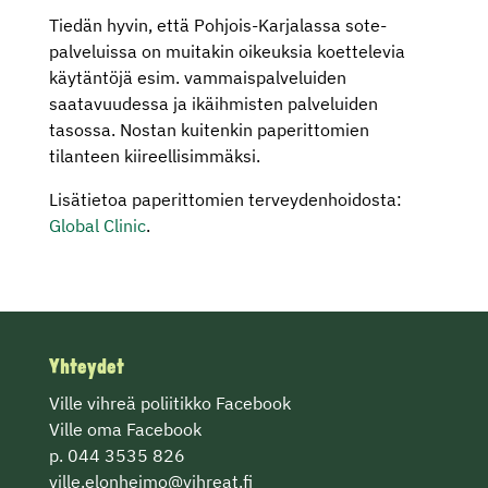
Tiedän hyvin, että Pohjois-Karjalassa sote-
palveluissa on muitakin oikeuksia koettelevia
käytäntöjä esim. vammaispalveluiden
saatavuudessa ja ikäihmisten palveluiden
tasossa. Nostan kuitenkin paperittomien
tilanteen kiireellisimmäksi.
Lisätietoa paperittomien terveydenhoidosta:
Global Clinic
.
Yhteydet
Ville vihreä poliitikko Facebook
Ville oma Facebook
p. 044 3535 826
ville.elonheimo@vihreat.fi