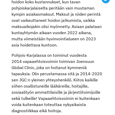
hoidon koko kustannukset, kun tavan
pohjoiskarjalaiselta peritään vain muutaman
kympin asiakasmaksut. Maksut ja niiden perintä
ovat vaikeuttaneet hoidon jatkumista, vaikka
maksuaikojakin olisi myönnetty. Asiaan palataan
kuntayhtymän aikaan vuoden 2022 aikana,
mutta viimeistään hyvinvointialueen on 2023
asia hoidettava kuntoon.
Pohjois-Karjalassa on toiminut vuodesta
2014 vapaaehtoisvoimin toimivan Joensuun
Global Clinic, joka on hoitanut kymmeniä
tapauksia. Olin perustamassa sitä ja 2014-2020
sen JGC:n yleinen yhteyshenkilö. Kiitos kaikille
siihen osallistuneille lääkäreille, hoitajille,
sosiaalityön ammattilaisille ja järjestötoimijoille
sekä tulkeille! Vapaaehtoisvoimin ei kuitenkaan
voida kuitenkaan toteuttaa nykyaikaista
diagnostiikkaa eikä hoitoja.