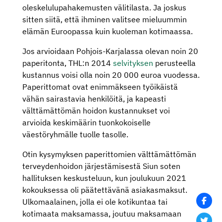
oleskelulupahakemusten välitilasta. Ja joskus
sitten siitä, että ihminen valitsee mieluummin
elämän Euroopassa kuin kuoleman kotimaassa.
Jos arvioidaan Pohjois-Karjalassa olevan noin 20
paperitonta, THL:n 2014
selvityksen
perusteella
kustannus voisi olla noin 20 000 euroa vuodessa.
Paperittomat ovat enimmäkseen työikäistä
vähän sairastavia henkilöitä, ja kapeasti
välttämättömän hoidon kustannukset voi
arvioida keskimäärin tuonkokoiselle
väestöryhmälle tuolle tasolle.
Otin kysymyksen paperittomien välttämättömän
terveydenhoidon järjestämisestä Siun soten
hallituksen keskusteluun, kun joulukuun 2021
kokouksessa oli päätettävänä asiakasmaksut.
Ulkomaalainen, jolla ei ole kotikuntaa tai
kotimaata maksamassa, joutuu maksamaan