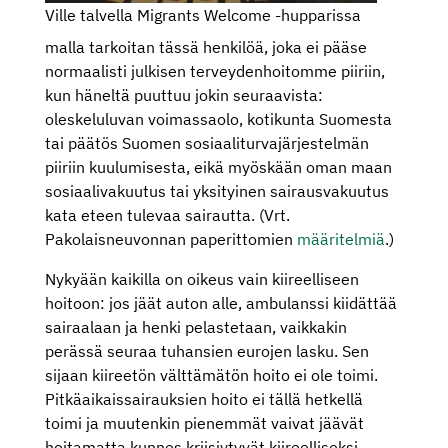
Ville talvella Migrants Welcome -hupparissa
malla tarkoitan tässä henkilöä, joka ei pääse
normaalisti julkisen terveydenhoitomme piiriin,
kun häneltä puuttuu jokin seuraavista:
oleskeluluvan voimassaolo, kotikunta Suomesta
tai päätös Suomen sosiaaliturvajärjestelmän
piiriin kuulumisesta, eikä myöskään oman maan
sosiaalivakuutus tai yksityinen sairausvakuutus
kata eteen tulevaa sairautta. (Vrt.
Pakolaisneuvonnan paperittomien
määritelmiä
.)
Nykyään kaikilla on oikeus vain kiireelliseen
hoitoon: jos jäät auton alle, ambulanssi kiidättää
sairaalaan ja henki pelastetaan, vaikkakin
perässä seuraa tuhansien eurojen lasku. Sen
sijaan kiireetön välttämätön hoito ei ole toimi.
Pitkäaikaissairauksien hoito ei tällä hetkellä
toimi ja muutenkin pienemmät vaivat jäävät
hoitamatta kunnes kriisiytyvät kiireelliseksi