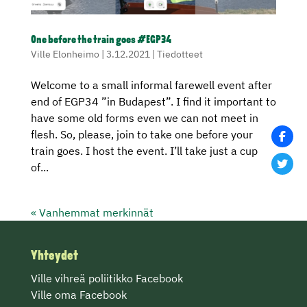
One before the train goes #EGP34
Ville Elonheimo
|
3.12.2021
|
Tiedotteet
Welcome to a small informal farewell event after
end of EGP34 ”in Budapest”. I find it important to
have some old forms even we can not meet in
flesh. So, please, join to take one before your
train goes. I host the event. I’ll take just a cup
of...
« Vanhemmat merkinnät
Yhteydet
Ville vihreä poliitikko Facebook
Ville oma Facebook