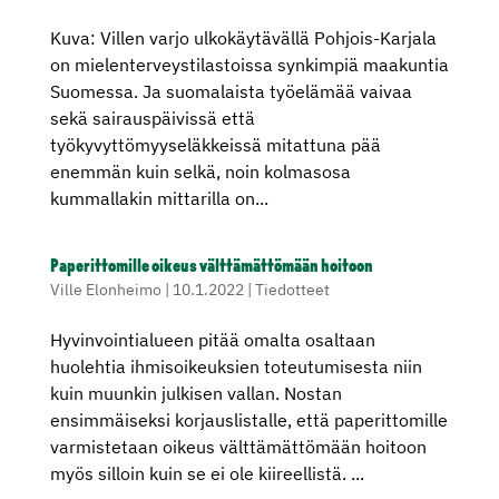
Kuva: Villen varjo ulkokäytävällä Pohjois-Karjala
on mielenterveystilastoissa synkimpiä maakuntia
Suomessa. Ja suomalaista työelämää vaivaa
sekä sairauspäivissä että
työkyvyttömyyseläkkeissä mitattuna pää
enemmän kuin selkä, noin kolmasosa
kummallakin mittarilla on...
Paperittomille oikeus välttämättömään hoitoon
Ville Elonheimo
|
10.1.2022
|
Tiedotteet
Hyvinvointialueen pitää omalta osaltaan
huolehtia ihmisoikeuksien toteutumisesta niin
kuin muunkin julkisen vallan. Nostan
ensimmäiseksi korjauslistalle, että paperittomille
varmistetaan oikeus välttämättömään hoitoon
myös silloin kuin se ei ole kiireellistä. ...