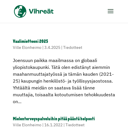
Vaalimietteeni 2025
Ville Elonheimo
|
3.4.2025
|
Tiedotteet
Joensuun paikka maailmassa on globaali
yliopistokaupunki. Tätä olen edistänyt aiemmin
maahanmuuttajatyössä ja tämän kauden (2021-
25) kaupungin henkilöstö- ja työllisyysjaostossa.
Yhtäältä meidän on saatava lisää tänne
muuttajia, toisaalta kotoutumisen tehokkuudesta
on...
Mielenterveyspalveluihin pitää päästä helposti
Ville Elonheimo
|
16.1.2022
|
Tiedotteet