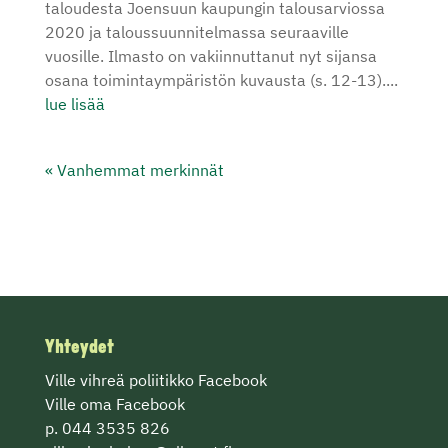
taloudesta Joensuun kaupungin talousarviossa
2020 ja taloussuunnitelmassa seuraaville
vuosille. Ilmasto on vakiinnuttanut nyt sijansa
osana toimintaympäristön kuvausta (s. 12-13)....
lue lisää
« Vanhemmat merkinnät
Yhteydet
Ville vihreä poliitikko Facebook
Ville oma Facebook
p. 044 3535 826