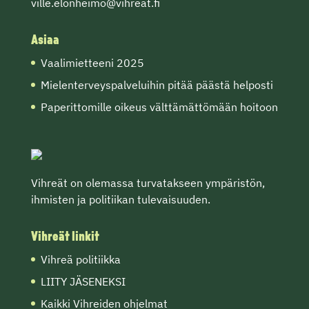
ville.elonheimo@vihreat.fi
Asiaa
Vaalimietteeni 2025
Mielenterveyspalveluihin pitää päästä helposti
Paperittomille oikeus välttämättömään hoitoon
Vihreät on olemassa turvatakseen ympäristön,
ihmisten ja politiikan tulevaisuuden.
Vihreät linkit
Vihreä politiikka
LIITY JÄSENEKSI
Kaikki Vihreiden ohjelmat