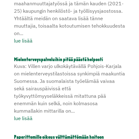
maahanmuuttajatyössä ja tämän kauden (2021-
25) kaupungin henkilöstö- ja työllisyysjaostossa.
Yhtäältä meidän on saatava lisää tänne
muuttajia, toisaalta kotoutumisen tehokkuudesta
on...
lue lisää
Mielenterveyspalveluihin pitää päästä helposti
Kuva: Villen varjo ulkokäytävällä Pohjois-Karjala
on mielenterveystilastoissa synkimpiä maakuntia
Suomessa. Ja suomalaista työelämää vaivaa
sekä sairauspäivissä että
työkyvyttömyyseläkkeissä mitattuna pää
enemmän kuin selkä, noin kolmasosa
kummallakin mittarilla on...
lue lisää
Paperittomille oikeus välttämättömään hoitoon