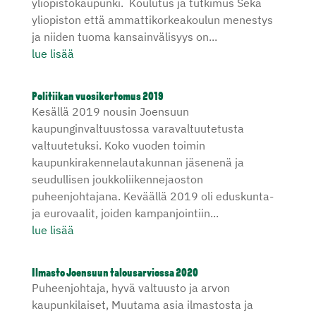
yliopistokaupunki. Koulutus ja tutkimus Sekä
yliopiston että ammattikorkeakoulun menestys
ja niiden tuoma kansainvälisyys on...
lue lisää
Politiikan vuosikertomus 2019
Kesällä 2019 nousin Joensuun
kaupunginvaltuustossa varavaltuutetusta
valtuutetuksi. Koko vuoden toimin
kaupunkirakennelautakunnan jäsenenä ja
seudullisen joukkoliikennejaoston
puheenjohtajana. Keväällä 2019 oli eduskunta-
ja eurovaalit, joiden kampanjointiin...
lue lisää
Ilmasto Joensuun talousarviossa 2020
Puheenjohtaja, hyvä valtuusto ja arvon
kaupunkilaiset, Muutama asia ilmastosta ja