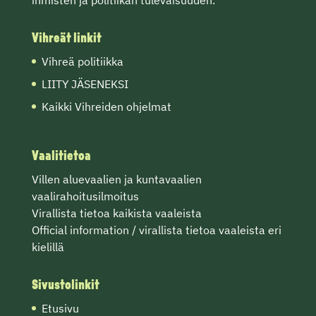
ihmisten ja politiikan tulevaisuuden.
Vihreät linkit
Vihreä politiikka
LIITY JÄSENEKSI
Kaikki Vihreiden ohjelmat
Vaalitietoa
Villen
aluevaalien
ja
kuntavaalien
vaalirahoitusilmoitus
Virallista tietoa
kaikista vaaleista
Official information / virallista tietoa vaaleista eri
kielillä
Sivustolinkit
Etusivu