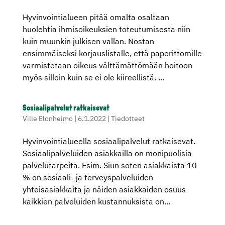
Hyvinvointialueen pitää omalta osaltaan
huolehtia ihmisoikeuksien toteutumisesta niin
kuin muunkin julkisen vallan. Nostan
ensimmäiseksi korjauslistalle, että paperittomille
varmistetaan oikeus välttämättömään hoitoon
myös silloin kuin se ei ole kiireellistä. ...
Sosiaalipalvelut ratkaisevat
Ville Elonheimo
|
6.1.2022
|
Tiedotteet
Hyvinvointialueella sosiaalipalvelut ratkaisevat.
Sosiaalipalveluiden asiakkailla on monipuolisia
palvelutarpeita. Esim. Siun soten asiakkaista 10
% on sosiaali- ja terveyspalveluiden
yhteisasiakkaita ja näiden asiakkaiden osuus
kaikkien palveluiden kustannuksista on...