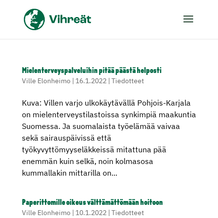
Mielenterveyspalveluihin pitää päästä helposti
Ville Elonheimo
|
16.1.2022
|
Tiedotteet
Kuva: Villen varjo ulkokäytävällä Pohjois-Karjala
on mielenterveystilastoissa synkimpiä maakuntia
Suomessa. Ja suomalaista työelämää vaivaa
sekä sairauspäivissä että
työkyvyttömyyseläkkeissä mitattuna pää
enemmän kuin selkä, noin kolmasosa
kummallakin mittarilla on...
Paperittomille oikeus välttämättömään hoitoon
Ville Elonheimo
|
10.1.2022
|
Tiedotteet