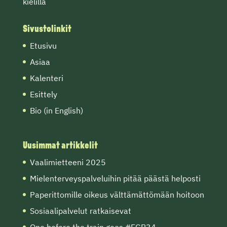
kielillä
Sivustolinkit
Etusivu
Asiaa
Kalenteri
Esittely
Bio (in English)
Uusimmat artikkelit
Vaalimietteeni 2025
Mielenterveyspalveluihin pitää päästä helposti
Paperittomille oikeus välttämättömään hoitoon
Sosiaalipalvelut ratkaisevat
One before the train goes #EGP34