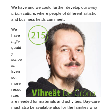
We have and we could further develop our
lively
urban culture
, where people of different artistic
and business fields can meet.
We
have
high-
qualit
y
schoo
ls
.
Even
so,
more
resou
rces
are needed for materials and activities. Day-care
must also be available also for the families who