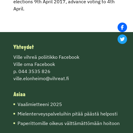
elections 9th April 2017, advance voting to 4th
April.
Yhteydet
Ville vihreä poliitikko Facebook
Ville oma Facebook
p. 044 3535 826
ville.elonheimo@vihreat.fi
Asiaa
Vaalimietteeni 2025
Mielenterveyspalveluihin pitää päästä helposti
Paperittomille oikeus välttämättömään hoitoon