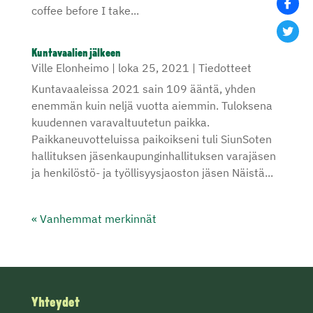
coffee before I take...
Kuntavaalien jälkeen
Ville Elonheimo
|
loka 25, 2021
|
Tiedotteet
Kuntavaaleissa 2021 sain 109 ääntä, yhden
enemmän kuin neljä vuotta aiemmin. Tuloksena
kuudennen varavaltuutetun paikka.
Paikkaneuvotteluissa paikoikseni tuli SiunSoten
hallituksen jäsenkaupunginhallituksen varajäsen
ja henkilöstö- ja työllisyysjaoston jäsen Näistä...
« Vanhemmat merkinnät
Yhteydet