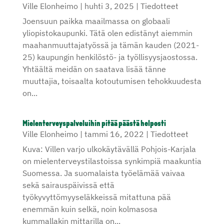
Ville Elonheimo
|
huhti 3, 2025
|
Tiedotteet
Joensuun paikka maailmassa on globaali
yliopistokaupunki. Tätä olen edistänyt aiemmin
maahanmuuttajatyössä ja tämän kauden (2021-
25) kaupungin henkilöstö- ja työllisyysjaostossa.
Yhtäältä meidän on saatava lisää tänne
muuttajia, toisaalta kotoutumisen tehokkuudesta
on...
Mielenterveyspalveluihin pitää päästä helposti
Ville Elonheimo
|
tammi 16, 2022
|
Tiedotteet
Kuva: Villen varjo ulkokäytävällä Pohjois-Karjala
on mielenterveystilastoissa synkimpiä maakuntia
Suomessa. Ja suomalaista työelämää vaivaa
sekä sairauspäivissä että
työkyvyttömyyseläkkeissä mitattuna pää
enemmän kuin selkä, noin kolmasosa
kummallakin mittarilla on...