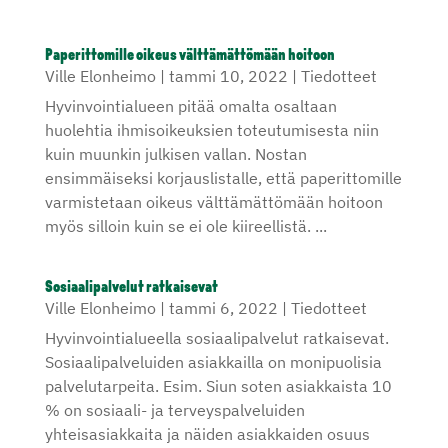
Paperittomille oikeus välttämättömään hoitoon
Ville Elonheimo
|
tammi 10, 2022
|
Tiedotteet
Hyvinvointialueen pitää omalta osaltaan
huolehtia ihmisoikeuksien toteutumisesta niin
kuin muunkin julkisen vallan. Nostan
ensimmäiseksi korjauslistalle, että paperittomille
varmistetaan oikeus välttämättömään hoitoon
myös silloin kuin se ei ole kiireellistä. ...
Sosiaalipalvelut ratkaisevat
Ville Elonheimo
|
tammi 6, 2022
|
Tiedotteet
Hyvinvointialueella sosiaalipalvelut ratkaisevat.
Sosiaalipalveluiden asiakkailla on monipuolisia
palvelutarpeita. Esim. Siun soten asiakkaista 10
% on sosiaali- ja terveyspalveluiden
yhteisasiakkaita ja näiden asiakkaiden osuus