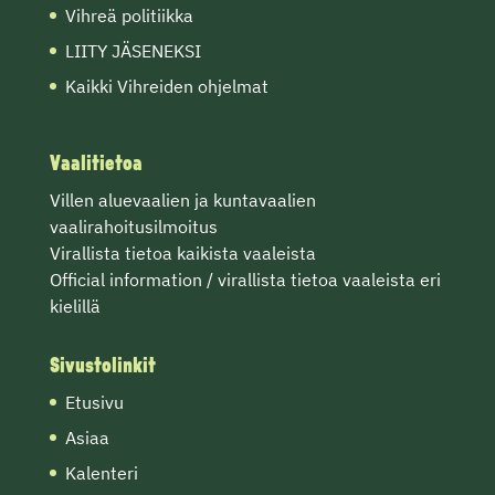
Vihreä politiikka
LIITY JÄSENEKSI
Kaikki Vihreiden ohjelmat
Vaalitietoa
Villen
aluevaalien
ja
kuntavaalien
vaalirahoitusilmoitus
Virallista tietoa
kaikista vaaleista
Official information / virallista tietoa vaaleista eri
kielillä
Sivustolinkit
Etusivu
Asiaa
Kalenteri