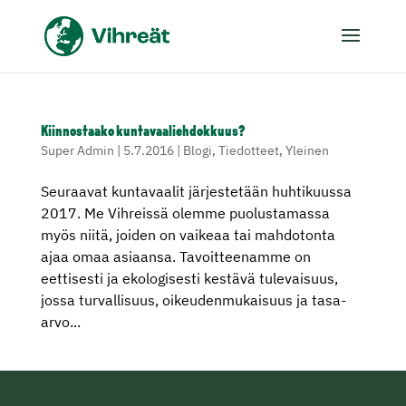
Kiinnostaako kuntavaaliehdokkuus?
Super Admin
|
5.7.2016
|
Blogi
,
Tiedotteet
,
Yleinen
Seuraavat kuntavaalit järjestetään huhtikuussa
2017. Me Vihreissä olemme puolustamassa
myös niitä, joiden on vaikeaa tai mahdotonta
ajaa omaa asiaansa. Tavoitteenamme on
eettisesti ja ekologisesti kestävä tulevaisuus,
jossa turvallisuus, oikeudenmukaisuus ja tasa-
arvo...