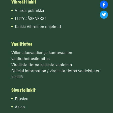
Vihreät linkit
Vihreä politiikka
LIITY JÄSENEKSI
Kaikki Vihreiden ohjelmat
Vaalitietoa
Villen
aluevaalien
ja
kuntavaalien
vaalirahoitusilmoitus
Virallista tietoa
kaikista vaaleista
Official information / virallista tietoa vaaleista eri
kielillä
Sivustolinkit
Etusivu
Asiaa