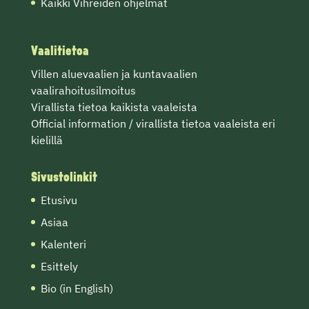
Kaikki Vihreiden ohjelmat
Vaalitietoa
Villen
aluevaalien
ja
kuntavaalien
vaalirahoitusilmoitus
Virallista tietoa
kaikista vaaleista
Official information / virallista tietoa vaaleista eri
kielillä
Sivustolinkit
Etusivu
Asiaa
Kalenteri
Esittely
Bio (in English)