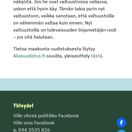
näkijöitä. Jos he ovat valtuustoissa vallassa,
uskon että hyvin käy. Tämän takia pyrin nyt
valtuustoon, vaikka sanotaan, että valtuustoilla
on vähemmän valtaa kuin ennen. Nyt
valtuustoilla on tulevaisuuden linjanvetäjän rooli
– jos sitä halutaan.
Tietoa maakunta-uudistuksesta löytyy
Alueuudistus.fi
-sivuilta, yleisesittely
tästä
.
Yhteydet
Ville vihreä poliitikko Facebook
Ville oma Facebook
p. 044 3535 826