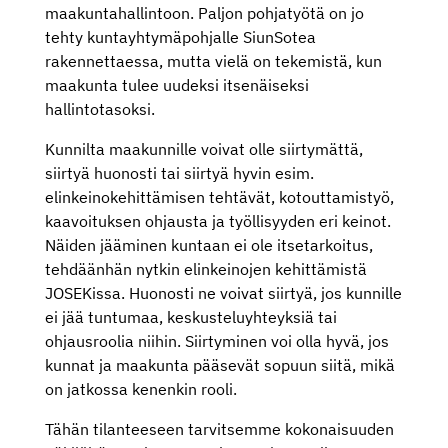
maakuntahallintoon. Paljon pohjatyötä on jo
tehty kuntayhtymäpohjalle SiunSotea
rakennettaessa, mutta vielä on tekemistä, kun
maakunta tulee uudeksi itsenäiseksi
hallintotasoksi.
Kunnilta maakunnille voivat olle siirtymättä,
siirtyä huonosti tai siirtyä hyvin esim.
elinkeinokehittämisen tehtävät, kotouttamistyö,
kaavoituksen ohjausta ja työllisyyden eri keinot.
Näiden jääminen kuntaan ei ole itsetarkoitus,
tehdäänhän nytkin elinkeinojen kehittämistä
JOSEKissa. Huonosti ne voivat siirtyä, jos kunnille
ei jää tuntumaa, keskusteluyhteyksiä tai
ohjausroolia niihin. Siirtyminen voi olla hyvä, jos
kunnat ja maakunta pääsevät sopuun siitä, mikä
on jatkossa kenenkin rooli.
Tähän tilanteeseen tarvitsemme kokonaisuuden